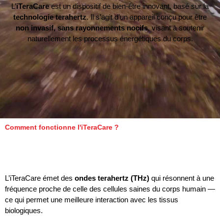
L’
iTeraCare
est un dispositif de bien-être innovant, basé sur la
technologie terahertz
. Il s’agit d’un appareil conçu pour être
non invasif, sans rayonnements nocifs
, visant à soutenir
naturellement les processus énergétiques du corps.
Comment fonctionne l'iTeraCare ?
L’iTeraCare émet des
ondes terahertz (THz)
qui résonnent à une
fréquence proche de celle des cellules saines du corps humain —
ce qui permet une meilleure interaction avec les tissus
biologiques.