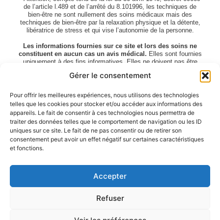
de l’article l.489 et de l’arrêté du 8.101996, les techniques de
bien-être ne sont nullement des soins médicaux mais des
techniques de bien-être par la relaxation physique et la détente,
libératrice de stress et qui vise l’autonomie de la personne.
Les informations fournies sur ce site et lors des soins ne
constituent en aucun cas un avis médical.
Elles sont fournies
uniquement à des fins informatives. Elles ne doivent pas être
utilisées pour diagnostiquer, traiter, guérir ou prévenir une maladie
Gérer le consentement
ou un problème de santé.
Vous devez toujours consulter un professionnel de santé qualifié
Pour offrir les meilleures expériences, nous utilisons des technologies
avant d’entreprendre un traitement lié à votre santé. En utilisant
telles que les cookies pour stocker et/ou accéder aux informations des
ce contenu, vous reconnaissez que vous le faites sous votre
appareils. Le fait de consentir à ces technologies nous permettra de
propre responsabilité.
traiter des données telles que le comportement de navigation ou les ID
uniques sur ce site. Le fait de ne pas consentir ou de retirer son
consentement peut avoir un effet négatif sur certaines caractéristiques
Face
Mon compte
FAQ & Support
Témoignages
Confidentialité
et fonctions.
Mentions légales
- © 2022–2026 Tachyons Occitanie – Tous droits réservés -
Accepter
Site réalisé par DenormeDev
Refuser